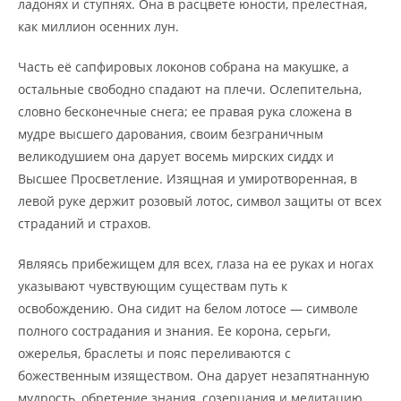
ладонях и ступнях. Она в расцвете юности, прелестная,
как миллион осенних лун.
Часть её сапфировых локонов собрана на макушке, а
остальные свободно спадают на плечи. Ослепительна,
словно бесконечные снега; ее правая рука сложена в
мудре высшего дарования, своим безграничным
великодушием она дарует восемь мирских сиддх и
Высшее Просветление. Изящная и умиротворенная, в
левой руке держит розовый лотос, символ защиты от всех
страданий и страхов.
Являясь прибежищем для всех, глаза на ее руках и ногах
указывают чувствующим существам путь к
освобождению. Она сидит на белом лотосе — символе
полного сострадания и знания. Ее корона, серьги,
ожерелья, браслеты и пояс переливаются с
божественным изяществом. Она дарует незапятнанную
мудрость, обретение знания, созерцания и медитацию.