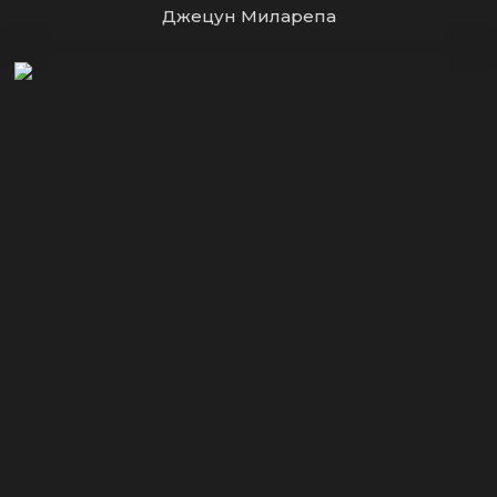
Джецун Миларепа