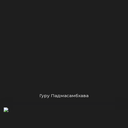
Гуру Падмасамбхава