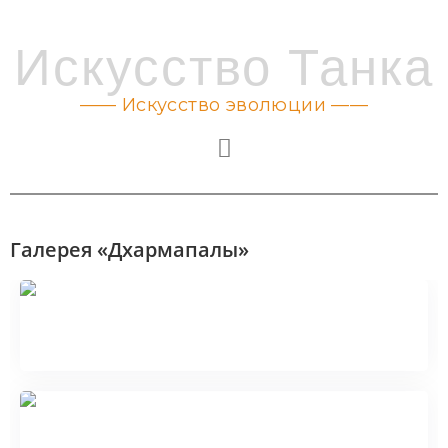
Искусство Танка
—— Искусство эволюции ——
Галерея «Дхармапалы»
Шестирукий Махакала
Палден Лхамо