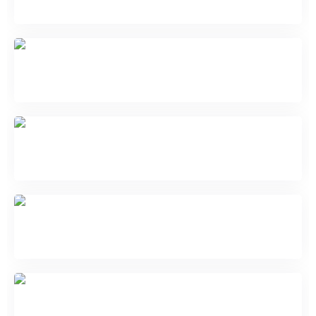
Белый Махакала
Намсарай
Жамсаран (Бегдзе)
Белый Дзамбала