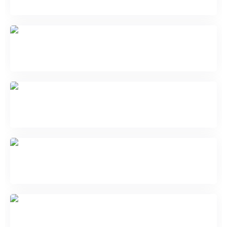
Ямараджа яб-юм
Намсарай — девять братьев
Колесо Сансары
Свирепая Палдан Лхамо