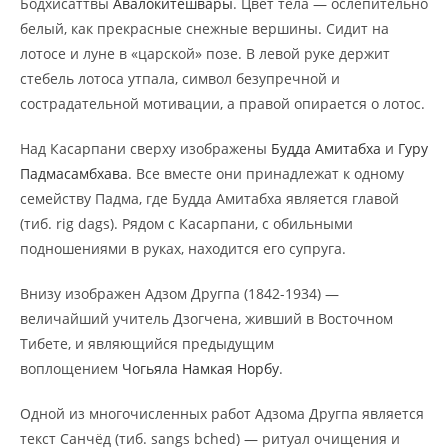
Бодхисаттвы
Авалокитешвары
. Цвет тела — ослепительно
белый, как прекрасные снежные вершины. Сидит на
лотосе и луне в «царской» позе. В левой руке держит
стебель лотоса утпала, символ безупречной и
сострадательной мотивации, а правой опирается о лотос.
Над Касарпани сверху изображены
Будда Амитабха
и
Гуру
Падмасамбхава
. Все вместе они принадлежат к одному
семейству Падма, где Будда Амитабха является главой
(тиб. rig dags). Рядом с Касарпани, с обильными
подношениями в руках, находится его супруга.
Внизу изображен Адзом Другпа (1842-1934) —
величайший учитель Дзогчена, живший в Восточном
Тибете, и являющийся предыдущим
воплощением
Чогьяла Намкая Норбу
.
Одной из многочисленных работ Адзома Другпа является
текст Санчёд (тиб. sangs bched) — ритуал очищения и